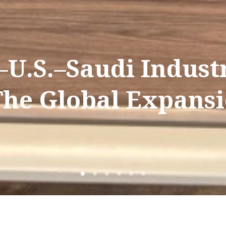
U.S.–Saudi Industr
he Global Expansi
拉伯、亚洲、中国和美
术
1
2
3
4
5
6