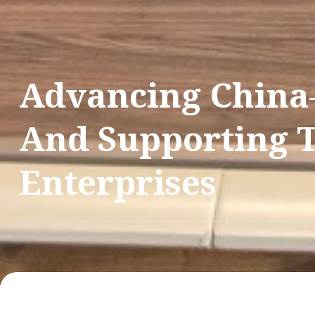
Advancing China–
And Supporting T
业务网关于沙特阿
清洁能源
环境
医疗保健和生物技
水资源
Enterprises
商业咨询
无碳的能源生产和使用规划
战略，为可持续发展与自然界
行业的健康的未来，用于发展中世界的
利用能源自一个古老的资源