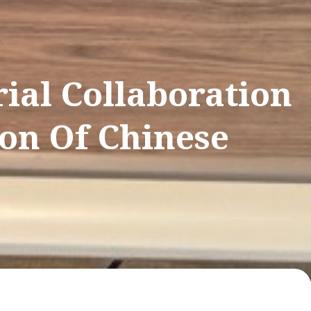
ial Collaboration
on Of Chinese
国