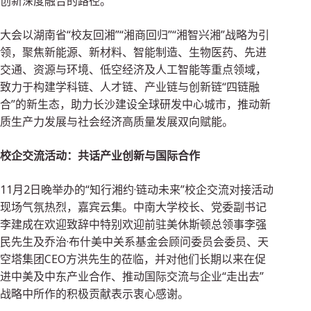
创新深度融合的路径。
大会以湖南省“校友回湘”“湘商回归”“湘智兴湘”战略为引
领，聚焦新能源、新材料、智能制造、生物医药、先进
交通、资源与环境、低空经济及人工智能等重点领域，
致力于构建学科链、人才链、产业链与创新链“四链融
合”的新生态，助力长沙建设全球研发中心城市，推动新
质生产力发展与社会经济高质量发展双向赋能。
校企交流活动：共话产业创新与国际合作
11月2日晚举办的“知行湘约·链动未来”校企交流对接活动
现场气氛热烈，嘉宾云集。中南大学校长、党委副书记
李建成在欢迎致辞中特别欢迎前驻美休斯顿总领事李强
民先生及乔治·布什美中关系基金会顾问委员会委员、天
空塔集团CEO方洪先生的莅临，并对他们长期以来在促
进中美及中东产业合作、推动国际交流与企业“走出去”
战略中所作的积极贡献表示衷心感谢。